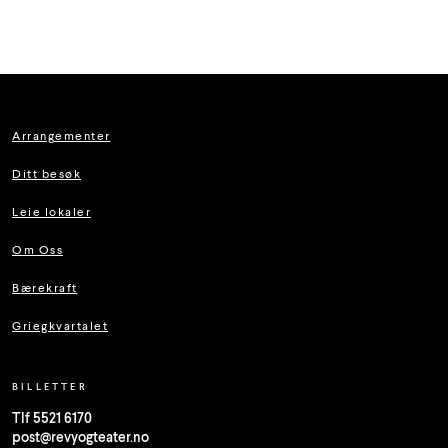
Arrangementer
Ditt besøk
Leie lokaler
Om Oss
Bærekraft
Griegkvartalet
BILLETTER
Tlf 5521 6170
post@revyogteater.no