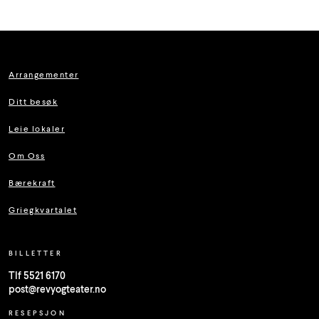
Arrangementer
Ditt besøk
Leie lokaler
Om Oss
Bærekraft
Griegkvartalet
BILLETTER
Tlf 5521 6170
post@revyogteater.no
RESEPSJON