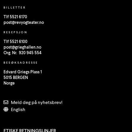
BILLETTER
Tlf 5521 6170
post@revyogteater.no
RESEPSJON
Tlf 5521 6100
post@grieghallen.no
Org. Nr. 920 945 554
BESØKSADRESSE
Edvard Griegs Plass 1
5015 BERGEN
Norge
Meld deg på nyhetsbrev!
English
ETISKE RETNINGSLINJER