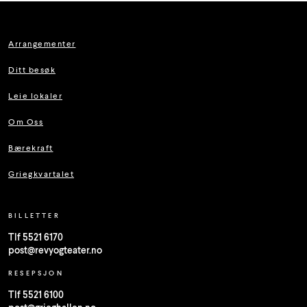
Arrangementer
Ditt besøk
Leie lokaler
Om Oss
Bærekraft
Griegkvartalet
BILLETTER
Tlf 5521 6170
post@revyogteater.no
RESEPSJON
Tlf 5521 6100