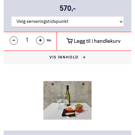
570,-
Legg til i handlekurv
Stk.
VIS INNHOLD