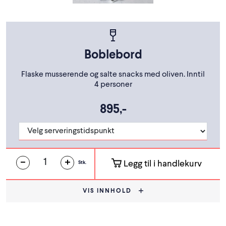
Boblebord
Flaske musserende og salte snacks med oliven. Inntil
4 personer
895,-
Legg til i handlekurv
Stk.
VIS INNHOLD