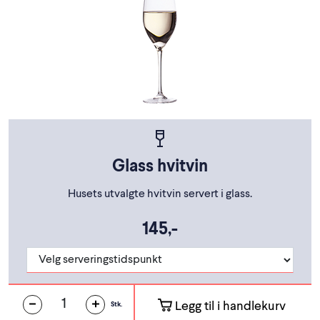
Glass hvitvin
Husets utvalgte hvitvin servert i glass.
145,-
Legg til i handlekurv
Stk.