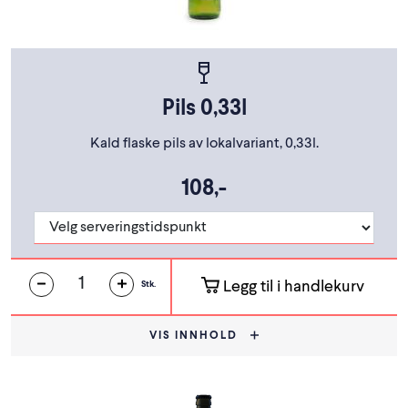
Pils 0,33l
Kald flaske pils av lokalvariant, 0,33l.
108,-
Legg til i handlekurv
Stk.
VIS INNHOLD