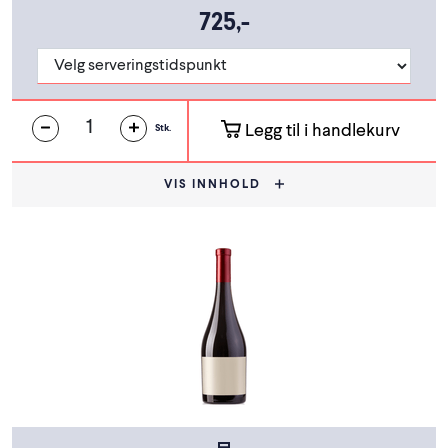
725,-
Legg til i handlekurv
Stk.
VIS INNHOLD