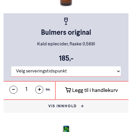
Bulmers original
Kald eplecider, flaske 0,568l
185,-
Legg til i handlekurv
Stk.
VIS INNHOLD