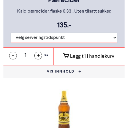
Pærecider
Kald pærecider, flaske 0,33l. Uten tilsatt sukker.
135,-
Legg til i handlekurv
Stk.
VIS INNHOLD