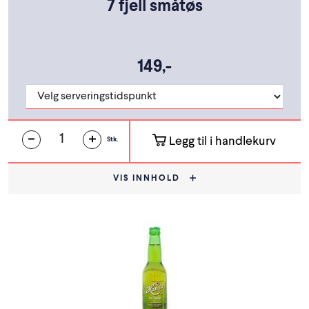
7 fjell småtøs
149,-
Legg til i handlekurv
Stk.
VIS INNHOLD