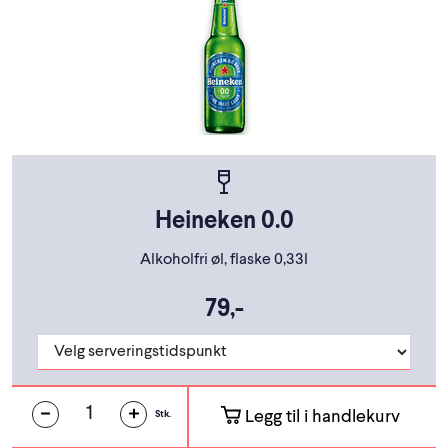
Heineken 0.0
Alkoholfri øl, flaske 0,33l
79,-
Legg til i handlekurv
Stk.