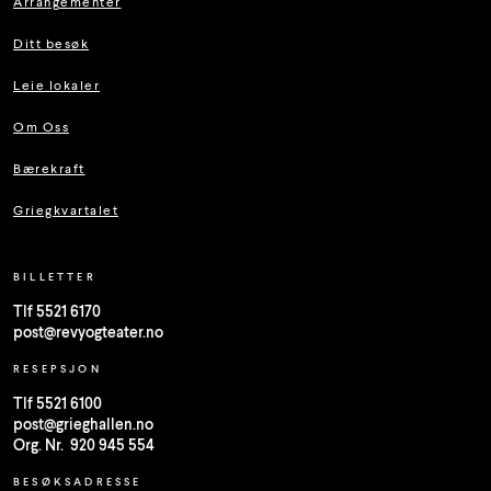
Arrangementer
Ditt besøk
Leie lokaler
Om Oss
Bærekraft
Griegkvartalet
BILLETTER
Tlf 5521 6170
post@revyogteater.no
RESEPSJON
Tlf 5521 6100
post@grieghallen.no
Org. Nr. 920 945 554
BESØKSADRESSE