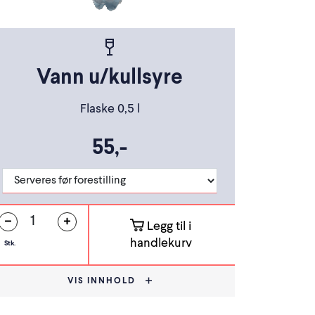
Vann u/kullsyre
Flaske 0,5 l
55,-
Legg til i
handlekurv
Stk.
VIS INNHOLD