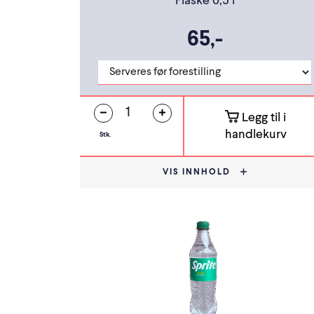
Flaske 0,5 l
65,-
Legg til i
handlekurv
Stk.
VIS INNHOLD