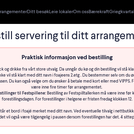
rangementer
Ditt besøk
Leie lokaler
Om oss
Bærekraft
Griegkvarta
till servering til ditt arrange
Praktisk informasjon ved bestilling
k og drikke fra vårt store utvalg. Da unngår du kø og din bestilling vil stå kl
ikke vil stå klart med ditt navn i foajeens 2.etg . Du bestemmer selv om du ø
 pausen. Du kan også velge om du ønsker å betale med kort eller med VIPPS. 
være inne fire timer før arrangementet.
illinger til Festspillene:
Bestilling av Festspilltallerken må være inne før 
forestillingsdagen. For forestillinger i helgene er fristen fredag klokken 12.
tår et bord i foajé merket med ditt navn. Ved eventuelle tilvalg i nettbutikk
et vil også være tilgjengelig i pausen dersom forestillingen har det. 4 sittep