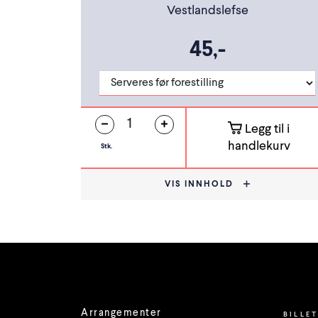
Vestlandslefse
45,-
Legg til i
handlekurv
Stk.
VIS INNHOLD
Arrangementer
BILLE