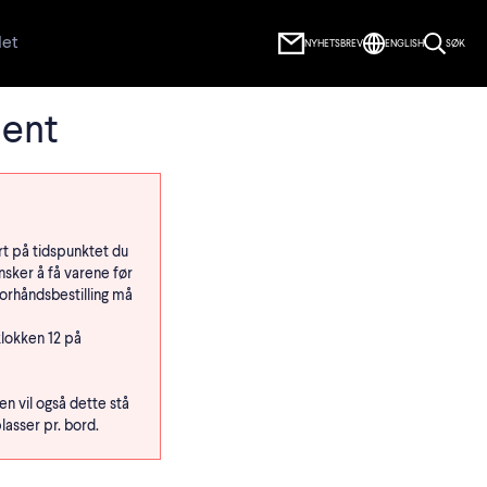
let
NYHETSBREV
ENGLISH
SØK
ment
art på tidspunktet du
nsker å få varene før
Forhåndsbestilling må
klokken 12 på
en vil også dette stå
lasser pr. bord.