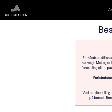
Ar
Bes
Forhåndsbestill snac
har valgt. Mat og dr
forestilling eller i
Forhåndsbest
Ved bordbestilling s
på bordet. Bord