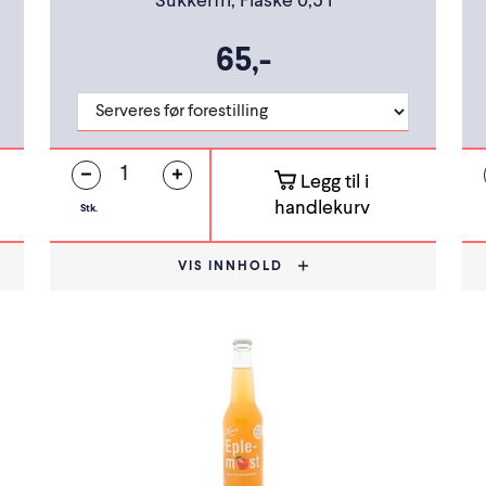
Sukkerfri, Flaske 0,5 l
65,-
Legg til i
handlekurv
Stk.
VIS INNHOLD