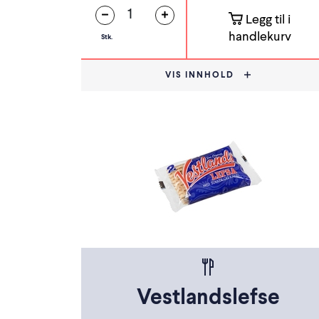
Legg til i
handlekurv
Stk.
VIS INNHOLD
Vestlandslefse