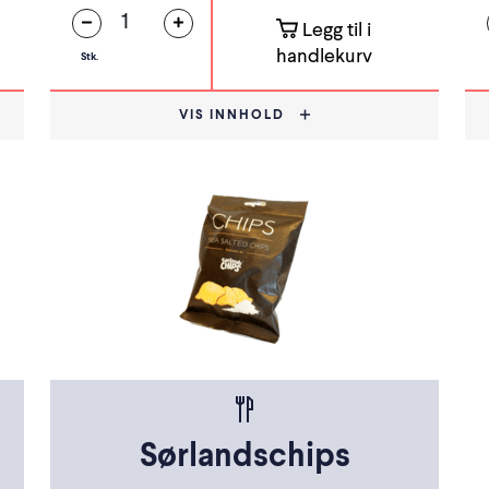
Legg til i
handlekurv
Stk.
VIS INNHOLD
Sørlandschips