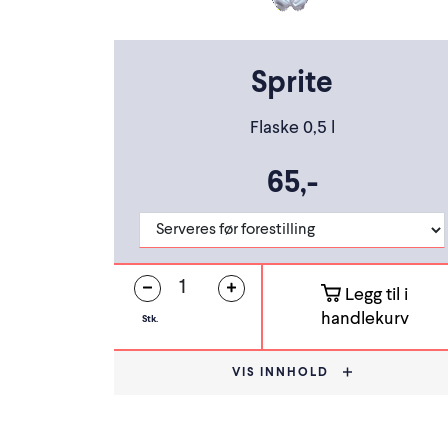
Sprite
Flaske 0,5 l
65,-
Legg til i
handlekurv
Stk.
VIS INNHOLD