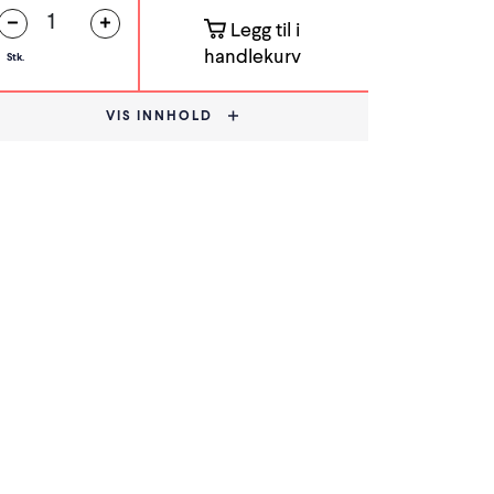
Legg til i
handlekurv
Stk.
VIS INNHOLD