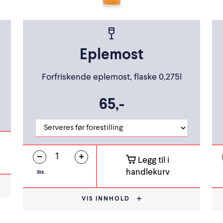
Eplemost
Forfriskende eplemost, flaske 0,275l
65,-
Legg til i
handlekurv
Stk.
VIS INNHOLD