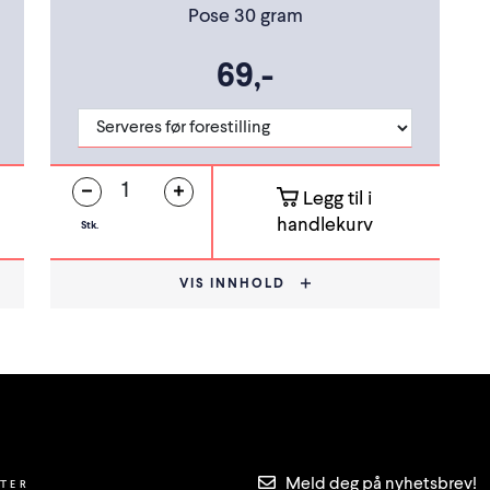
Pose 30 gram
69,-
Legg til i
handlekurv
Stk.
VIS INNHOLD
Meld deg på nyhetsbrev!
TTER