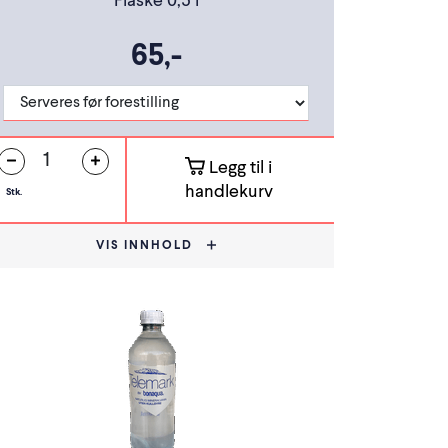
Flaske 0,5 l
65,-
Legg til i
handlekurv
Stk.
VIS INNHOLD