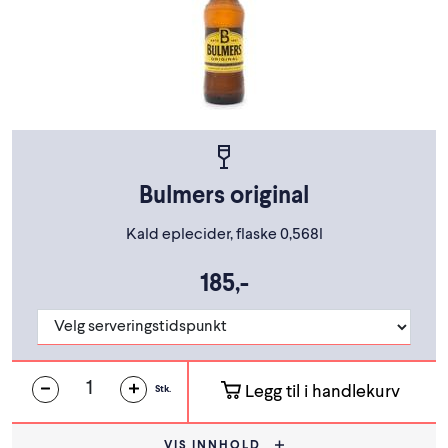
Bulmers original
Kald eplecider, flaske 0,568l
185,-
Legg til i handlekurv
Stk.
VIS INNHOLD