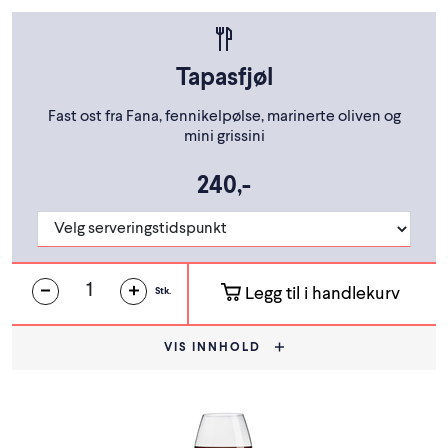
Tapasfjøl
Fast ost fra Fana, fennikelpølse, marinerte oliven og
mini grissini
240,-
Legg til i handlekurv
Stk.
VIS INNHOLD