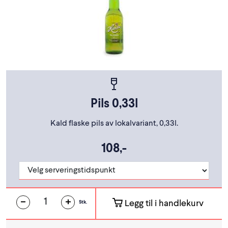
Pils 0,33l
Kald flaske pils av lokalvariant, 0,33l.
108,-
Legg til i handlekurv
Stk.