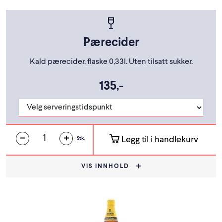
Pærecider
Kald pærecider, flaske 0,33l. Uten tilsatt sukker.
135,-
Legg til i handlekurv
Stk.
VIS INNHOLD