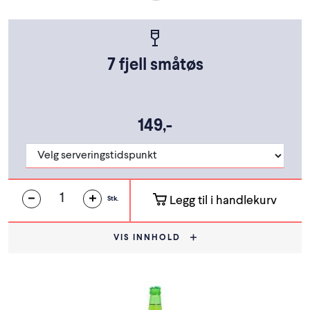
7 fjell småtøs
149,-
Legg til i handlekurv
Stk.
VIS INNHOLD