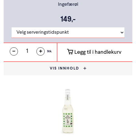
Ingefærøl
149,-
Legg til i handlekurv
Stk.
VIS INNHOLD