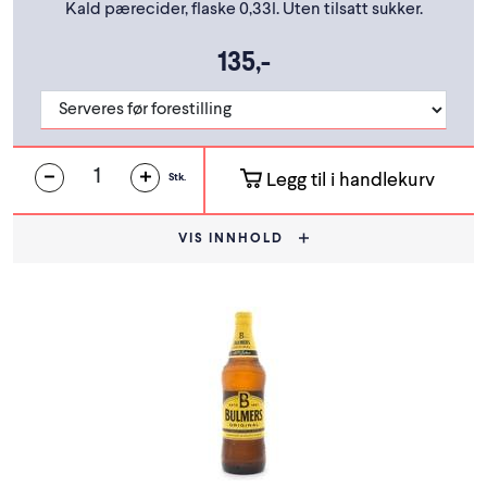
Kald pærecider, flaske 0,33l. Uten tilsatt sukker.
135,-
Legg til i handlekurv
Stk.
VIS INNHOLD