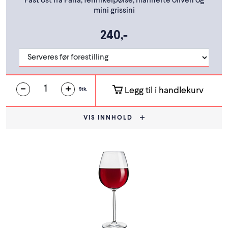
Fast ost fra Fana, fennikelpølse, marinerte oliven og
mini grissini
240,-
Legg til i handlekurv
Stk.
VIS INNHOLD