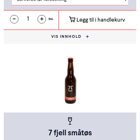
Legg til i handlekurv
Stk.
VIS INNHOLD
7 fjell småtøs