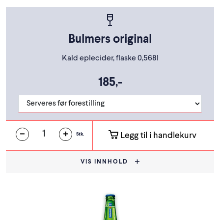
Bulmers original
Kald eplecider, flaske 0,568l
185,-
Legg til i handlekurv
Stk.
VIS INNHOLD