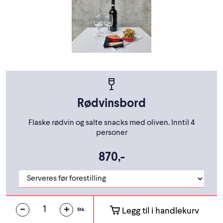
Rødvinsbord
Flaske rødvin og salte snacks med oliven. Inntil 4
personer
870,-
Legg til i handlekurv
Stk.