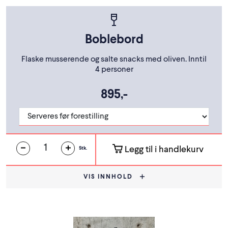
Boblebord
Flaske musserende og salte snacks med oliven. Inntil
4 personer
895,-
Legg til i handlekurv
Stk.
VIS INNHOLD