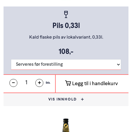
Pils 0,33l
Kald flaske pils av lokalvariant, 0,33l.
108,-
Legg til i handlekurv
Stk.
VIS INNHOLD