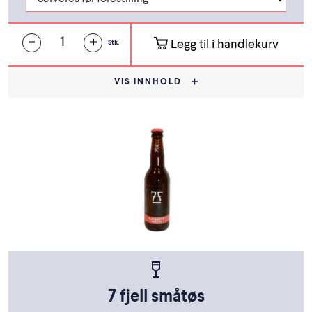
Legg til i handlekurv
Stk.
VIS INNHOLD
7 fjell småtøs