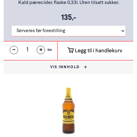
Kald pærecider, flaske 0,33l. Uten tilsatt sukker.
135,-
Legg til i handlekurv
Stk.
VIS INNHOLD