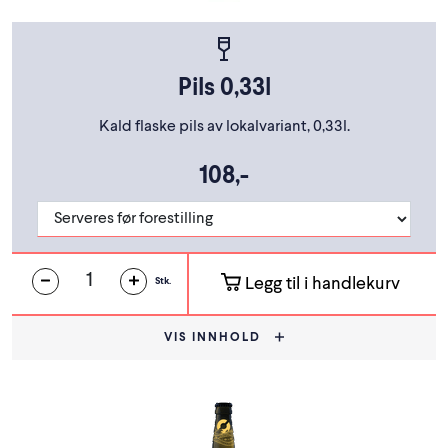
Pils 0,33l
Kald flaske pils av lokalvariant, 0,33l.
108,-
Legg til i handlekurv
Stk.
VIS INNHOLD