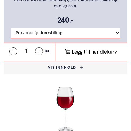
Fast ost fra Fana, fennikelpølse, marinerte oliven og
mini grissini
240,-
Legg til i handlekurv
Stk.
VIS INNHOLD