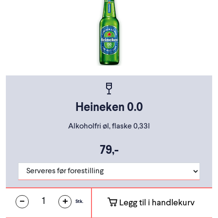
Heineken 0.0
Alkoholfri øl, flaske 0,33l
79,-
Legg til i handlekurv
Stk.