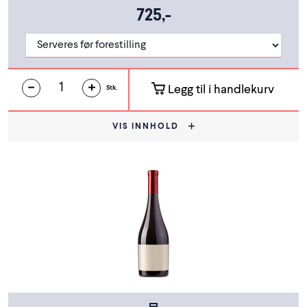
725,-
Legg til i handlekurv
Stk.
VIS INNHOLD