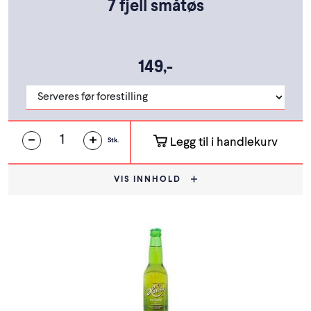
7 fjell småtøs
149,-
Legg til i handlekurv
Stk.
VIS INNHOLD