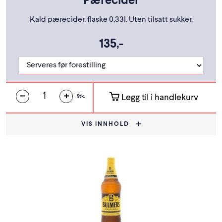
Pærecider
Kald pærecider, flaske 0,33l. Uten tilsatt sukker.
135,-
Legg til i handlekurv
Stk.
VIS INNHOLD