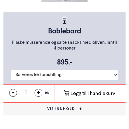
Boblebord
Flaske musserende og salte snacks med oliven. Inntil
4 personer
895,-
Legg til i handlekurv
Stk.
VIS INNHOLD