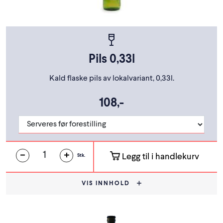
Pils 0,33l
Kald flaske pils av lokalvariant, 0,33l.
108,-
Legg til i handlekurv
Stk.
VIS INNHOLD