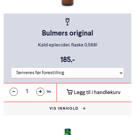
Bulmers original
Kald eplecider, flaske 0,568l
185,-
Legg til i handlekurv
Stk.
VIS INNHOLD