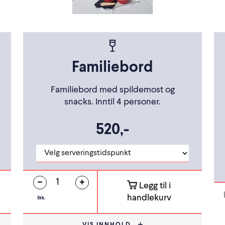
Familiebord
Familiebord med spildemost og
snacks. Inntil 4 personer.
520,-
Legg til i
handlekurv
Stk.