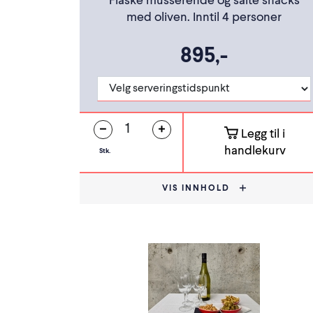
Flaske musserende og salte snacks
med oliven. Inntil 4 personer
895,-
Legg til i
handlekurv
Stk.
VIS INNHOLD