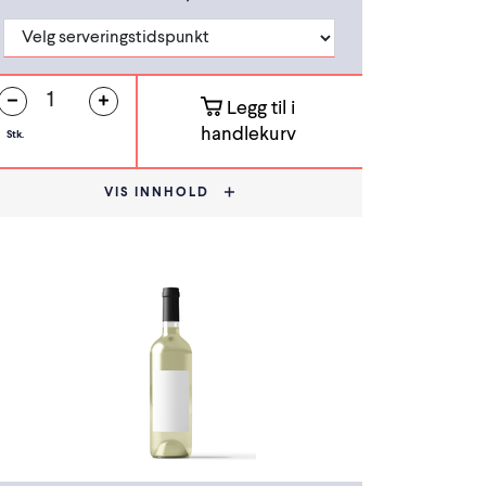
Legg til i
handlekurv
Stk.
VIS INNHOLD