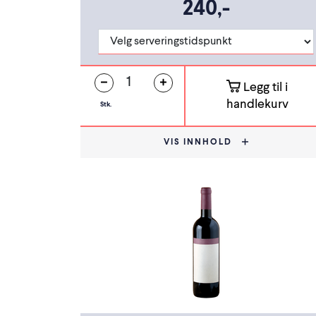
240,-
Legg til i
handlekurv
Stk.
VIS INNHOLD