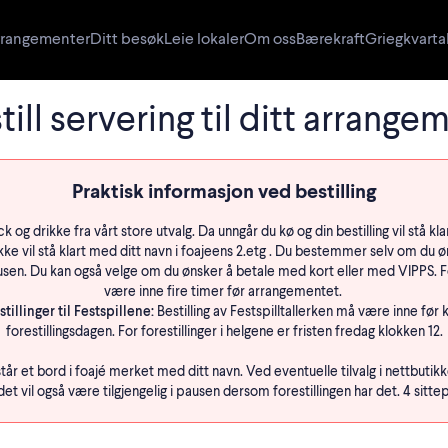
rangementer
Ditt besøk
Leie lokaler
Om oss
Bærekraft
Griegkvarta
till servering til ditt arrange
Praktisk informasjon ved bestilling
k og drikke fra vårt store utvalg. Da unngår du kø og din bestilling vil stå kl
ikke vil stå klart med ditt navn i foajeens 2.etg . Du bestemmer selv om du ø
 pausen. Du kan også velge om du ønsker å betale med kort eller med VIPPS. 
være inne fire timer før arrangementet.
illinger til Festspillene:
Bestilling av Festspilltallerken må være inne før 
forestillingsdagen. For forestillinger i helgene er fristen fredag klokken 12.
tår et bord i foajé merket med ditt navn. Ved eventuelle tilvalg i nettbutikk
et vil også være tilgjengelig i pausen dersom forestillingen har det. 4 sittep