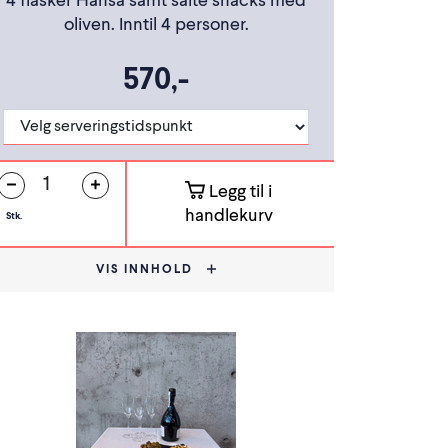
4 flasker Hansa samt salte snacks med
oliven. Inntil 4 personer.
570,-
Legg til i
handlekurv
Stk.
VIS INNHOLD