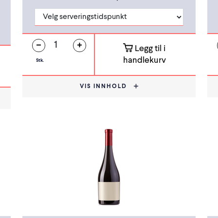
Legg til i
handlekurv
Stk.
VIS INNHOLD