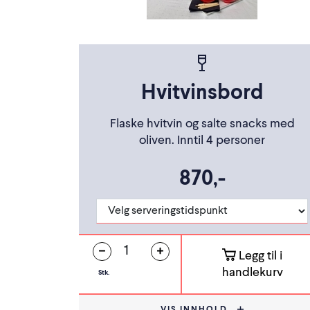
Hvitvinsbord
Flaske hvitvin og salte snacks med
oliven. Inntil 4 personer
870,-
Legg til i
handlekurv
Stk.