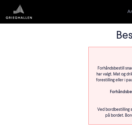
Ar
Bes
Forhåndsbestill snac
har valgt. Mat og dr
forestilling eller i
Forhåndsbest
Ved bordbestilling s
på bordet. Bord