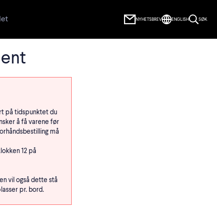
let
NYHETSBREV
ENGLISH
SØK
ment
art på tidspunktet du
nsker å få varene før
Forhåndsbestilling må
klokken 12 på
en vil også dette stå
lasser pr. bord.