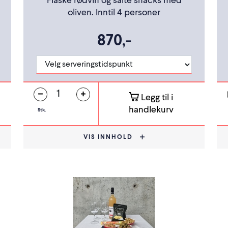
Flaske rødvin og salte snacks med
oliven. Inntil 4 personer
870,-
Legg til i
handlekurv
Stk.
VIS INNHOLD