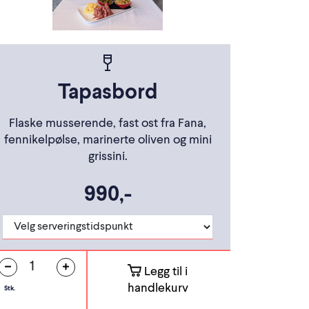
Tapasbord
Flaske musserende, fast ost fra Fana,
fennikelpølse, marinerte oliven og mini
grissini.
990,-
Legg til i
handlekurv
Stk.