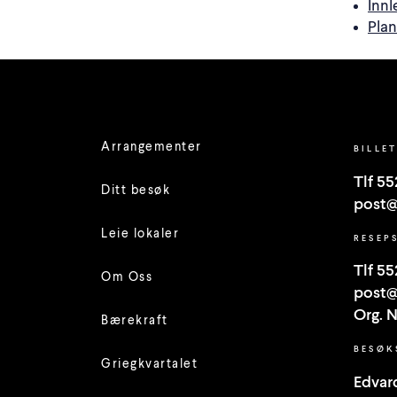
Inn
Plan
Arrangementer
BILLE
Tlf 55
Ditt besøk
post@
Leie lokaler
RESEP
Tlf 55
Om Oss
post@
Org. 
Bærekraft
BESØK
Griegkvartalet
Edvard