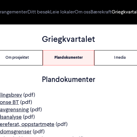
rangementer
Ditt besøk
Leie lokaler
Om oss
Bærekraft
Griegkvarta
Griegkvartalet
Om prosjektet
Plandokumenter
I media
Plandokumenter
lingsbrev
(pdf)
onse BT
(pdf)
navgrensning
(pdf)
dsanalyse
(pdf)
ereferat, oppstartmøte
(pdf)
ndomsgrenser
(pdf)