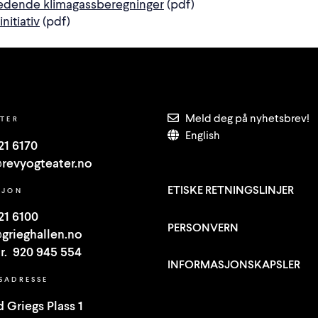
ledende klimagassberegninger
(pdf)
initiativ
(pdf)
Meld deg på nyhetsbrev!
TTER
English
21 6170
revyogteater.no
ETISKE RETNINGSLINJER
SJON
21 6100
PERSONVERN
grieghallen.no
Nr. 920 945 554
INFORMASJONSKAPSLER
SADRESSE
 Griegs Plass 1