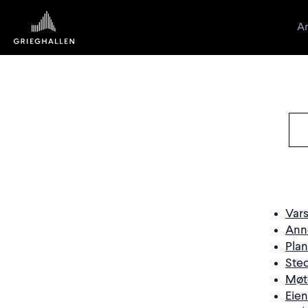
Ar
Vars
Ann
Pla
Ste
Møt
Eie